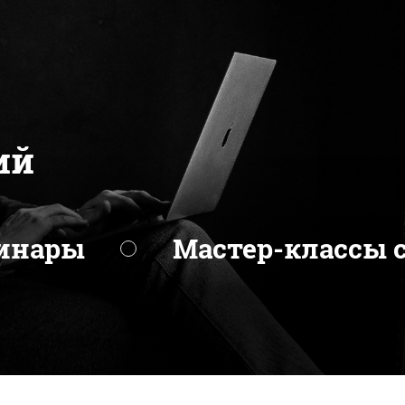
ий
инары
Мастер-классы 