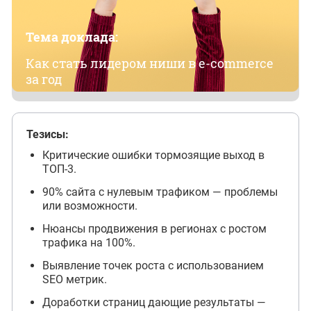
Тема доклада:
Как стать лидером ниши в e-commerce
за год
Тезисы:
Критические ошибки тормозящие выход в
ТОП-3.
90% сайта с нулевым трафиком — проблемы
или возможности.
Нюансы продвижения в регионах с ростом
трафика на 100%.
Выявление точек роста с использованием
SEO метрик.
Доработки страниц дающие результаты —