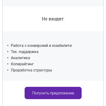
Аудит архитектуры сайта
Мониторинг кабинетов
Яндекс.Вебмастер и Google Search
Не входит:
Console (анализ ошибок и оповещений в
панелях, санкции от поисковых систем)
Контроль доступности сайта
Выполненные работы за месяц
Работа с конверсией и юзабилити
Тех. поддержка
Предстоящие работы на месяц
Аналитика
Копирайтинг
Предоставление аналитики в
Проработка структуры
упрощенном виде
Посещаемость
Динамика позиций
Получить предложение
Рекомендации и выводы