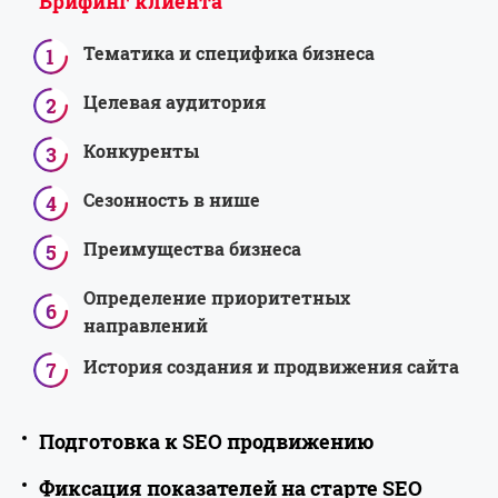
Брифинг клиента
Брифинг
Тематика и специфика бизнеса
клиента
Целевая аудитория
Конкуренты
Сезонность в нише
Преимущества бизнеса
Определение приоритетных
направлений
История создания и продвижения сайта
Подготовка к SEO продвижению
Фиксация показателей на старте SEO
Подготовка
Получение доступов к сайту