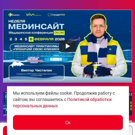
Мы используем файлы cookie. Продолжив работу с
сайтом, вы соглашаетесь с
Политикой обработки
персональных данных
Проверь свой сайт
Разбор сайтов
Выступлени
Ок
клиники глазами SEO-
топовых
Кузовлева н
эксперта
стоматологических
форуме арб
Написать
Позвонить