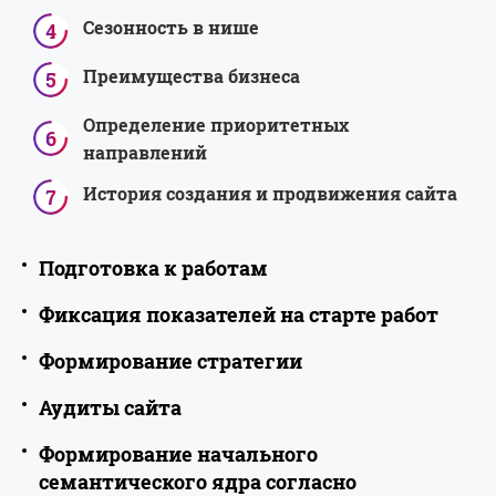
Сезонность в нише
Преимущества бизнеса
Определение приоритетных
направлений
История создания и продвижения сайта
Подготовка к работам
Фиксация показателей на старте работ
Подготовка
Получение доступов к сайту
к
Формирование стратегии
Фиксация
Позиции
Получение необходимых материалов
работам
показателей
Аудиты сайта
Формирование
Определение целей поискового
Трафик
Проверка аффилированности
на
стратегии
продвижения (рост продаж, числа
старте
Формирование начального
Аудиты
Поисковый аудит
Количество страниц в индексе (Яндекс,
Поиск зеркал сайта
обращений, трафика, узнаваемость
работ
семантического ядра согласно
сайта
Google)
бренда)