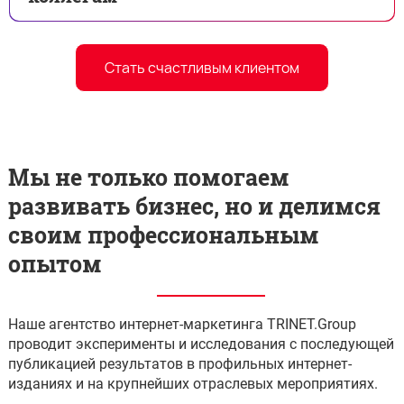
знают, как достигать результата.
Благодарим за сотрудничество и
однозначно рекомендуем как надежных
Стать счастливым клиентом
партнеров в сфере медицинского
маркетинга!
Мы не только помогаем
развивать бизнес, но и делимся
своим профессиональным
опытом
Наше агентство интернет-маркетинга TRINET.Group
проводит эксперименты и исследования с последующей
публикацией результатов в профильных интернет-
изданиях и на крупнейших отраслевых мероприятиях.