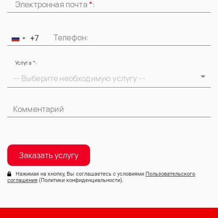
Электронная почта
*
:
Телефон:
+7
Россия
+7
Услуга
*
:
-- Выберите необходимую услугу --
Заказать услугу
Нажимая на кнопку, Вы соглашаетесь с условиями
Пользовательского
соглашения
(Политики конфиденциальности).