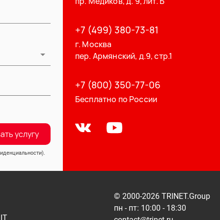
пр. Медиков, д. 9, лит. Б
+7 (499) 380-73-81
г. Москва
пер. Армянский, д.9, стр.1
+7 (800) 350-77-06
Бесплатно по России
ать услугу
иденциальности).
© 2000-
2026
TRINET.Group
пн - пт: 10:00 - 18:30
IT
contact@trinet.ru