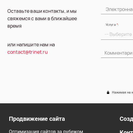
Электронна
Оставьте ваши контакты,
и мы
свяжемся с вами
в ближайшее
время
Услуга
*
:
-- Выберите
или напишите нам на
contact@trinet.ru
Нажимая на к
Продвижение сайта
Созд
Оптимизация сайтов за рубежом
Конт