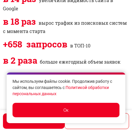
увеличили видимость сайта в
Google
в 18 раз
вырос трафик из поисковых систем
с момента старта
+658 запросов
в ТОП-10
в 2 раза
больше ежегодный объем заявок
Благодарность от клиента
Мы используем файлы cookie. Продолжив работу с
сайтом, вы соглашаетесь с
Политикой обработки
персональных данных
Ок
Написать
Позвонить