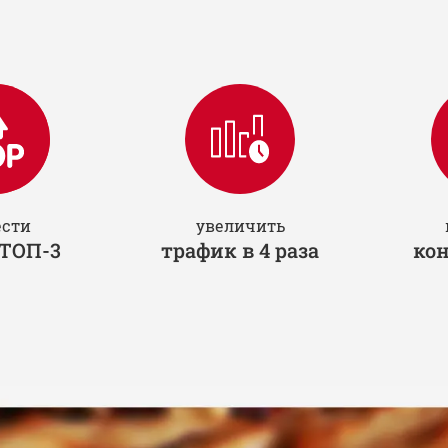
ести
увеличить
 ТОП-3
трафик в 4 раза
кон