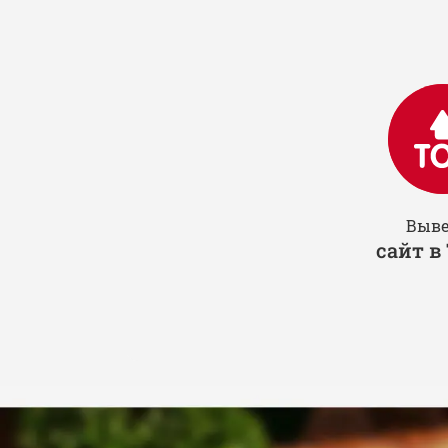
Выв
сайт в