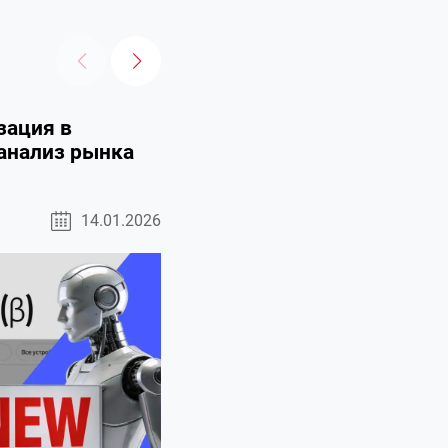
зация в
Обновление в Google Sear
 анализ рынка
брендированные запросы
запросов и информация о
14.01.2026
Новости
5