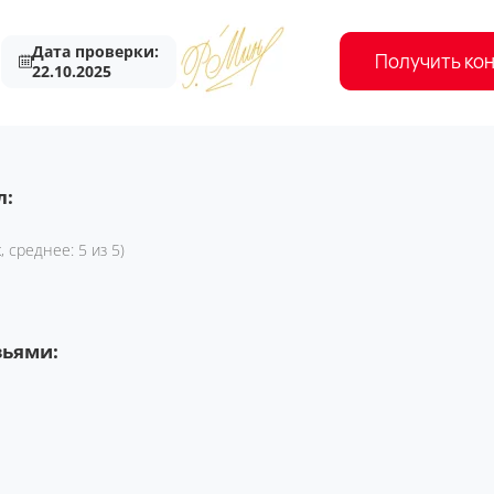
Дата проверки:
Получить ко
22.10.2025
л:
, среднее: 5 из 5)
зьями: