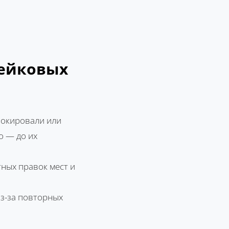
фейковых
локировали или
о — до их
ных правок мест и
из-за повторных