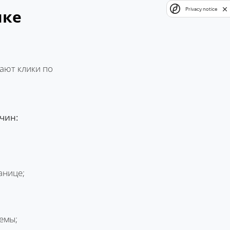
Privacy notice
ике
вают клики по
чин:
анице;
темы;