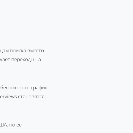
ицам поиска вместо
ижает переходы на
обеспокоено: трафик
verviews становятся
ША, но её