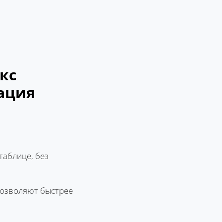
кс
ация
таблице, без
позволяют быстрее