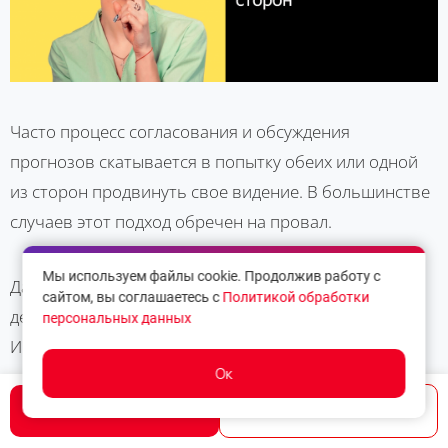
Часто процесс согласования и обсуждения
прогнозов скатывается в попытку обеих или одной
из сторон продвинуть свое видение. В большинстве
случаев этот подход обречен на провал.
Мы используем файлы cookie. Продолжив работу с
Давайте рассмотрим основные примеры
сайтом, вы соглашаетесь с
Политикой обработки
деструктивных посылов со стороны Заказчиков и
персональных данных
Исполнителей, и варианты их конструктивной
Ок
замены.
Написать
Позвонить